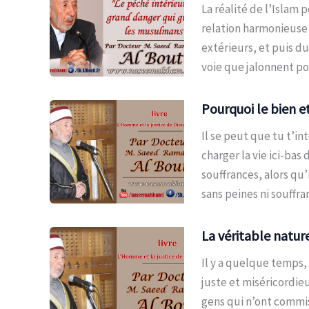
La réalité de l’Islam 
relation harmonieuse 
extérieurs, et puis d
voie que jalonnent po
Pourquoi le bien et
Il se peut que tu t’in
charger la vie ici-bas 
souffrances, alors qu’
sans peines ni souffra
La véritable natur
Il y a quelque temps,
juste et miséricordie
gens qui n’ont commis 