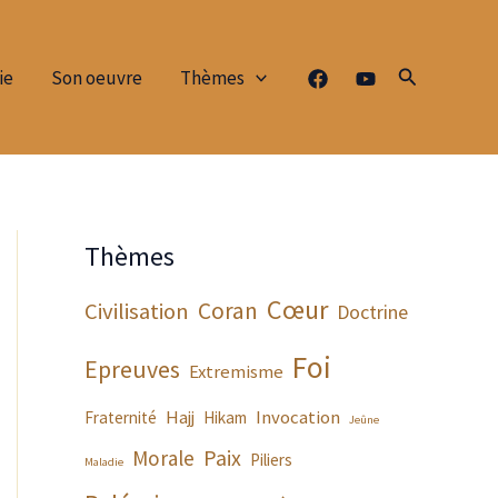
Rechercher
ie
Son oeuvre
Thèmes
Thèmes
Cœur
Coran
Civilisation
Doctrine
Foi
Epreuves
Extremisme
Hajj
Invocation
Fraternité
Hikam
Jeûne
Paix
Morale
Piliers
Maladie