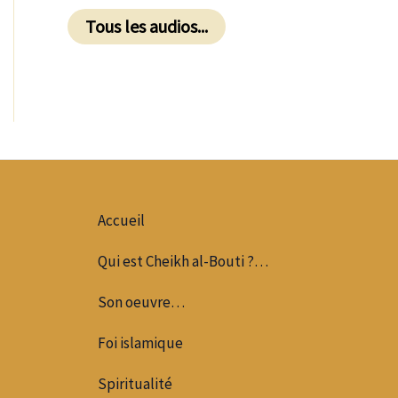
Tous les audios...
Accueil
Qui est Cheikh al-Bouti ?…
Son oeuvre…
Foi islamique
Spiritualité