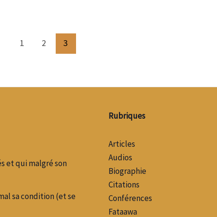
1
2
3
Rubriques
Articles
Audios
s et qui malgré son
Biographie
Citations
l sa condition (et se
Conférences
Fataawa