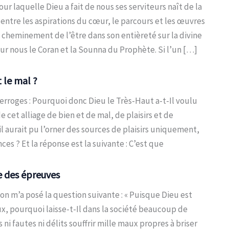
pour laquelle Dieu a fait de nous ses serviteurs naît de la
entre les aspirations du cœur, le parcours et les œuvres
u cheminement de l’être dans son entièreté sur la divine
ur nous le Coran et la Sounna du Prophète. Si l’un […]
 le mal ?
terroges : Pourquoi donc Dieu le Très-Haut a-t-Il voulu
de cet alliage de bien et de mal, de plaisirs et de
il aurait pu l’orner des sources de plaisirs uniquement,
nces ? Et la réponse est la suivante : C’est que
e des épreuves
 on m’a posé la question suivante : « Puisque Dieu est
ux, pourquoi laisse-t-Il dans la société beaucoup de
ni fautes ni délits souffrir mille maux propres à briser