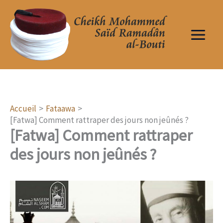
Aller
au
contenu
Accueil
Fataawa
[Fatwa] Comment rattraper des jours non jeûnés ?
[Fatwa] Comment rattraper
des jours non jeûnés ?