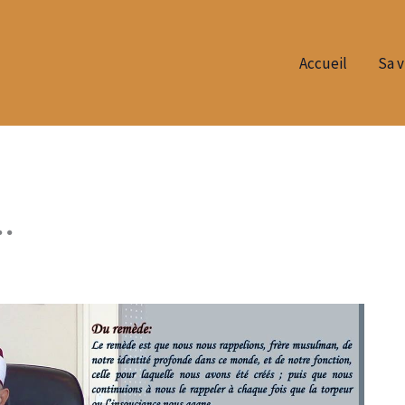
Accueil
Sa v
…