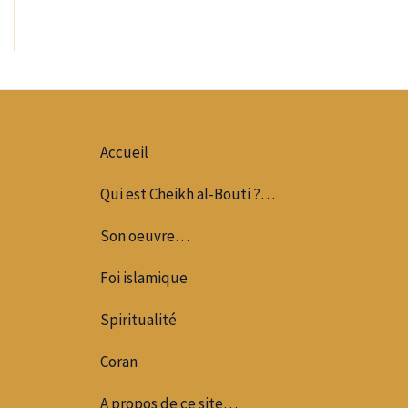
Accueil
Qui est Cheikh al-Bouti ?…
Son oeuvre…
Foi islamique
Spiritualité
Coran
A propos de ce site…