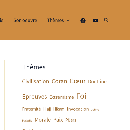
Rechercher
ie
Son oeuvre
Thèmes
Thèmes
Cœur
Coran
Civilisation
Doctrine
Foi
Epreuves
Extremisme
Hajj
Invocation
Fraternité
Hikam
Jeûne
Paix
Morale
Piliers
Maladie